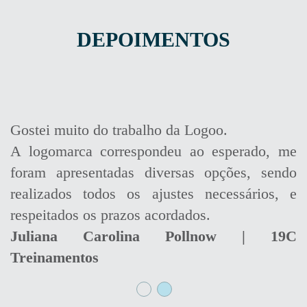
DEPOIMENTOS
Gostei muito do trabalho da Logoo.
Gostei muito do trabalho da Logoo.
A logomarca correspondeu ao esperado, me
A logomarca correspondeu ao esperado, me
foram apresentadas diversas opções, sendo
foram apresentadas diversas opções, sendo
realizados todos os ajustes necessários, e
realizados todos os ajustes necessários, e
respeitados os prazos acordados.
respeitados os prazos acordados.
Juliana Carolina Pollnow | 19C
Juliana Carolina Pollnow | 19C
Treinamentos
Treinamentos